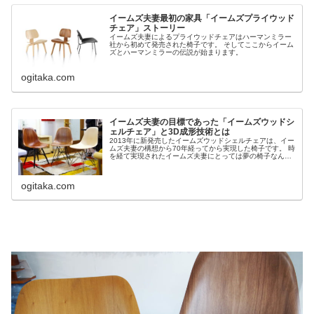
イームズ夫妻最初の家具「イームズプライウッド
チェア」ストーリー
イームズ夫妻によるプライウッドチェアはハーマンミラー
社から初めて発売された椅子です。 そしてここからイーム
ズとハーマンミラーの伝説が始まります。
ogitaka.com
イームズ夫妻の目標であった「イームズウッドシ
ェルチェア」と3D成形技術とは
2013年に新発売したイームズウッドシェルチェアは、イー
ムズ夫妻の構想から70年経ってから実現した椅子です。 時
を経て実現されたイームズ夫妻にとっては夢の椅子なんで
す。そのストーリーと技術を書きました。
ogitaka.com