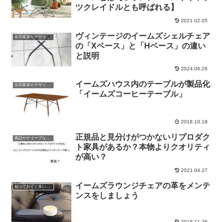
ツクレイドルとも呼ばれる】
2021.02.05
ヴィンテージのイームズシェルチェア
名作家具やデザインの話
の「Xベース」と「Hベース」の違い
と説明
2024.06.26
イームズハウス内のテーブルが製品化
名作家具やデザインの話
「イームズコーヒーテーブル」
2018.10.18
正規品と見分けがつかないリプロダク
裏話やナイーブな話題
ト家具があるか？本物よりクオリティ
が高い？
2021.04.27
イームズラウンジチェアの革をメンテ
知っておくと良い知識や雑学
ンスをしましょう
2018.11.26