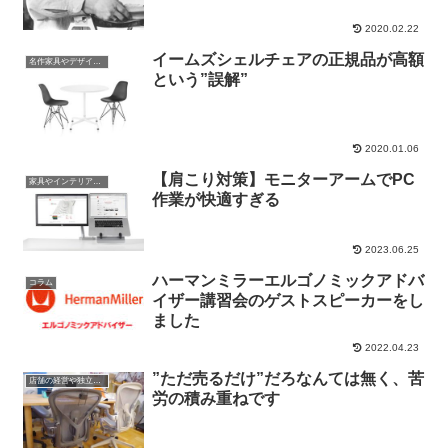
2020.02.22
イームズシェルチェアの正規品が高額
名作家具やデザインの話
という”誤解”
2020.01.06
【肩こり対策】モニターアームでPC
家具やインテリアやプロダクトの話
作業が快適すぎる
2023.06.25
ハーマンミラーエルゴノミックアドバ
コラム
イザー講習会のゲストスピーカーをし
ました
2022.04.23
”ただ売るだけ”だろなんては無く、苦
店舗の経営や独立関係の話
労の積み重ねです