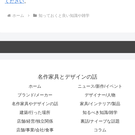
ください
。
ホーム
知っておくと良い知識や雑学
名作家具とデザインの話
ホーム
ニュース/新作/イベント
ブランド/メーカー
デザイナー/人物
名作家具やデザインの話
家具/インテリア/製品
建築/行った場所
知るべき知識/雑学
店舗/経営/独立関係
裏話/ナイーブな話題
店舗/事業/会社/食事
コラム