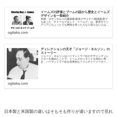
イームズの評価とブームの話から歴史とイームズ
デザインを一挙紹介
米国・ロサンゼルスの建築家/家具デザイナー/映画監督で
もあった「チャールズ＆レイ・イームズ」は、家具やイン
テリアにちょっとでも興味を持った人なら知らない人はい
ないであろう伝説的な人物です。とくに「イームズシェル
チェア」や「イームズラウンジチ...
ogitaka.com
ディレクションの天才「ジョージ・ネルソン」の
ストーリー
ジョージ・ネルソンはハーマンミラー社のデザインディレ
クターを務めたことで、イームズやジラードを同社に導
き、ハーマンミラー社を世界的なファニチャーメーカーへ
と成長させました。 自身のデザインであるネルソンベンチ
や名作家具も世に多く残しています。
ogitaka.com
日本製と米国製の違いはそもそも作りが違いますので見れ