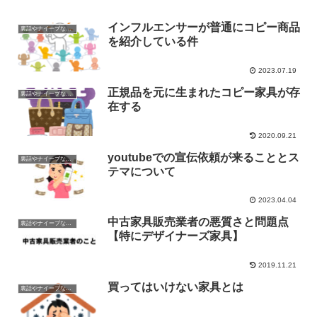
インフルエンサーが普通にコピー商品
裏話やナイーブな話題
を紹介している件
2023.07.19
正規品を元に生まれたコピー家具が存
裏話やナイーブな話題
在する
2020.09.21
youtubeでの宣伝依頼が来ることとス
裏話やナイーブな話題
テマについて
2023.04.04
中古家具販売業者の悪質さと問題点
裏話やナイーブな話題
【特にデザイナーズ家具】
2019.11.21
買ってはいけない家具とは
裏話やナイーブな話題