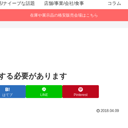
話/ナイーブな話題
店舗/事業/会社/食事
コラム
在庫や展示品の格安販売会場はこちら
する必要があります
はてブ
LINE
Pinterest
2018.04.09