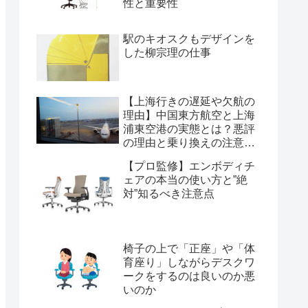
性と重要性
駅のキオスクもデザインを
した柳宗理の仕事
【上海行きの遅延や欠航の
理由】中国東方航空と上海
浦東空港の実態とは？悪評
の理由と乗り換えの注意点
を経験から解説
【プロ監修】エンボディチ
ェアの本当の使い方と”絶
対”知るべき注意点
椅子の上で「正座」や「体
育座り」しながらデスクワ
ークをするのは良いのか悪
いのか