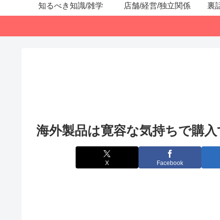
知るべき知識/雑学
店舗/経営/独立関係
裏
海外製品は寛容な気持ちで購入
X
Facebook