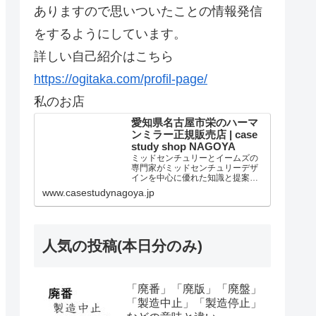
ありますので思いついたことの情報発信
をするようにしています。
詳しい自己紹介はこちら
https://ogitaka.com/profil-page/
私のお店
愛知県名古屋市栄のハーマ
ンミラー正規販売店 | case
study shop NAGOYA
ミッドセンチュリーとイームズの
専門家がミッドセンチュリーデザ
インを中心に優れた知識と提案を
しています。個人法人問わずアー
www.casestudynagoya.jp
ロンチェア リマスタードのご購入
は当店が最高です。愛知県名古屋
市のハーマンミラー正規販売代理
店。
人気の投稿(本日分のみ)
「廃番」「廃版」「廃盤」
「製造中止」「製造停止」