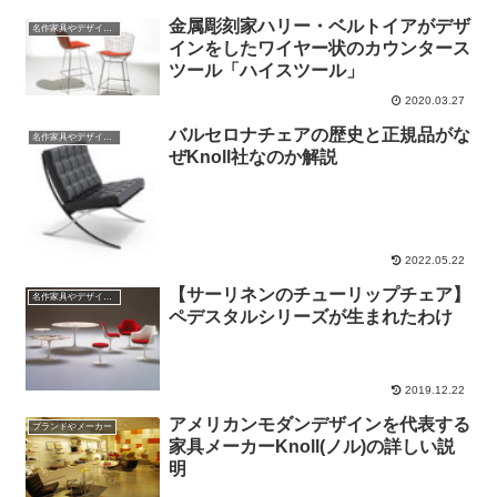
金属彫刻家ハリー・ベルトイアがデザ
名作家具やデザインの話
インをしたワイヤー状のカウンタース
ツール「ハイスツール」
2020.03.27
バルセロナチェアの歴史と正規品がな
名作家具やデザインの話
ぜKnoll社なのか解説
2022.05.22
【サーリネンのチューリップチェア】
名作家具やデザインの話
ペデスタルシリーズが生まれたわけ
2019.12.22
アメリカンモダンデザインを代表する
ブランドやメーカー
家具メーカーKnoll(ノル)の詳しい説
明