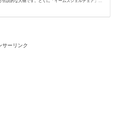
う伝説的な人物です。とくに「イームズシェルチェア」や
.
ンサーリンク