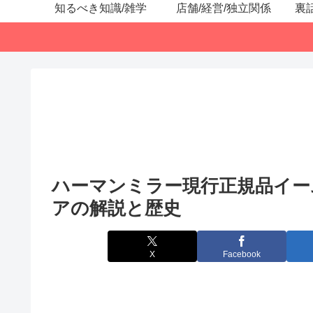
知るべき知識/雑学
店舗/経営/独立関係
裏
ハーマンミラー現行正規品イー
アの解説と歴史
X
Facebook