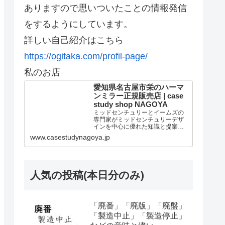
ありますので思いついたことの情報発信
をするようにしています。
詳しい自己紹介はこちら
https://ogitaka.com/profil-page/
私のお店
愛知県名古屋市栄のハーマ
ンミラー正規販売店 | case
study shop NAGOYA
ミッドセンチュリーとイームズの
専門家がミッドセンチュリーデザ
インを中心に優れた知識と提案を
しています。個人法人問わずアー
www.casestudynagoya.jp
ロンチェア リマスタードのご購入
は当店が最高です。愛知県名古屋
市のハーマンミラー正規販売代理
店。
人気の投稿(本日分のみ)
「廃番」「廃版」「廃盤」
「製造中止」「製造停止」