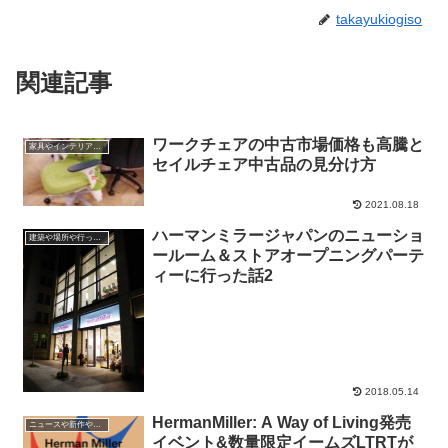
takayukiogiso
関連記事
ワークチェアの中古市場価格も高騰と
家具やインテリアやプロダクトの話
セイルチェア中古品の見分け方
2021.08.18
ハーマンミラージャパンのニューショ
建築や場所や行ったところ
ールーム＆ストアオープニングパーテ
ィーに行った話2
2018.05.14
HermanMiller: A Way of Living発売
ニュースや新作やイベントの情報
イベント&数量限定イームズLTRTが