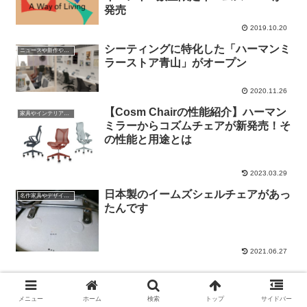
発売
2019.10.20
シーティングに特化した「ハーマンミ
ニュースや新作やイベントの情報
ラーストア青山」がオープン
2020.11.26
【Cosm Chairの性能紹介】ハーマン
家具やインテリアやプロダクトの話
ミラーからコズムチェアが新発売！そ
の性能と用途とは
2023.03.29
日本製のイームズシェルチェアがあっ
名作家具やデザインの話
たんです
2021.06.27
スポンサーリンク
メニュー
ホーム
検索
トップ
サイドバー