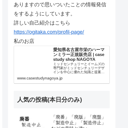
ありますので思いついたことの情報発信
をするようにしています。
詳しい自己紹介はこちら
https://ogitaka.com/profil-page/
私のお店
愛知県名古屋市栄のハーマ
ンミラー正規販売店 | case
study shop NAGOYA
ミッドセンチュリーとイームズの
専門家がミッドセンチュリーデザ
インを中心に優れた知識と提案を
しています。個人法人問わずアー
www.casestudynagoya.jp
ロンチェア リマスタードのご購入
は当店が最高です。愛知県名古屋
市のハーマンミラー正規販売代理
店。
人気の投稿(本日分のみ)
「廃番」「廃版」「廃盤」
「製造中止」「製造停止」