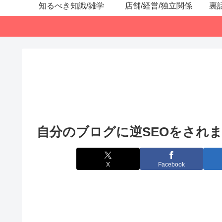
知るべき知識/雑学
店舗/経営/独立関係
裏
自分のブログに逆SEOをされ
X
Facebook