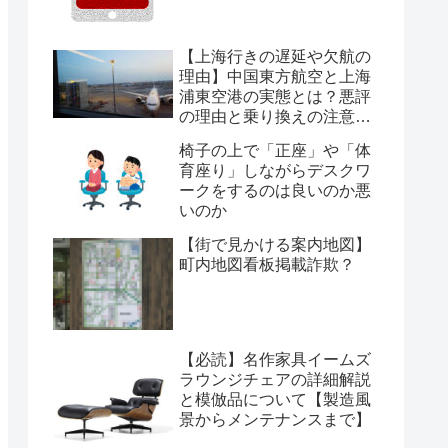
【上海行きの遅延や欠航の
理由】中国東方航空と上海
浦東空港の実態とは？悪評
の理由と乗り換えの注意点
を経験から解説
椅子の上で「正座」や「体
育座り」しながらデスクワ
ークをするのは良いのか悪
いのか
【街で見かける案内地図】
町内地図看板掲載詐欺？
【必読】名作家具イームズ
ラウンジチェアの詳細解説
と模倣品について【製造風
景からメンテナンスまで】