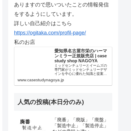
ありますので思いついたことの情報発信
をするようにしています。
詳しい自己紹介はこちら
https://ogitaka.com/profil-page/
私のお店
愛知県名古屋市栄のハーマ
ンミラー正規販売店 | case
study shop NAGOYA
ミッドセンチュリーとイームズの
専門家がミッドセンチュリーデザ
インを中心に優れた知識と提案を
しています。個人法人問わずアー
www.casestudynagoya.jp
ロンチェア リマスタードのご購入
は当店が最高です。愛知県名古屋
市のハーマンミラー正規販売代理
店。
人気の投稿(本日分のみ)
「廃番」「廃版」「廃盤」
「製造中止」「製造停止」