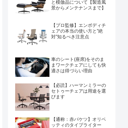
と模倣品について【製造風
景からメンテナンスまで】
【プロ監修】エンボディチ
ェアの本当の使い方と”絶
対”知るべき注意点
車のシート(座席)をそのま
まワークチェアにしても快
適さは得づらい理由
【必読】ハーマンミラーの
セトゥーチェアは用途を選
びます
【通称：赤バケツ】オリベ
ッティのタイプライター