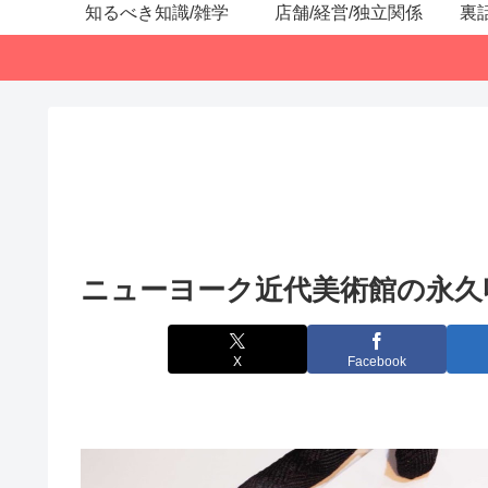
知るべき知識/雑学
店舗/経営/独立関係
裏
ニューヨーク近代美術館の永久
X
Facebook