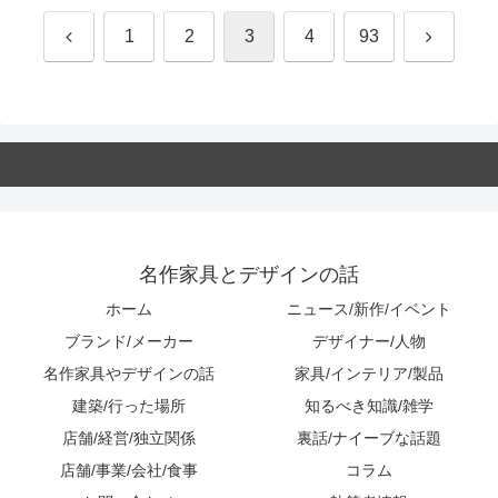
前
次
1
2
3
4
93
へ
へ
名作家具とデザインの話
ホーム
ニュース/新作/イベント
ブランド/メーカー
デザイナー/人物
名作家具やデザインの話
家具/インテリア/製品
建築/行った場所
知るべき知識/雑学
店舗/経営/独立関係
裏話/ナイーブな話題
店舗/事業/会社/食事
コラム