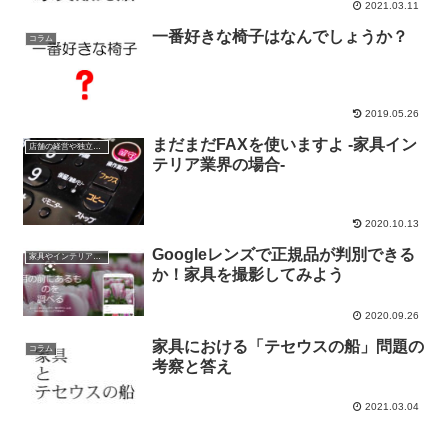
2021.03.11
一番好きな椅子はなんでしょうか？
コラム
2019.05.26
まだまだFAXを使いますよ -家具イン
店舗の経営や独立関係の話
テリア業界の場合-
2020.10.13
Googleレンズで正規品が判別できる
家具やインテリアやプロダクトの話
か！家具を撮影してみよう
2020.09.26
家具における「テセウスの船」問題の
コラム
考察と答え
2021.03.04