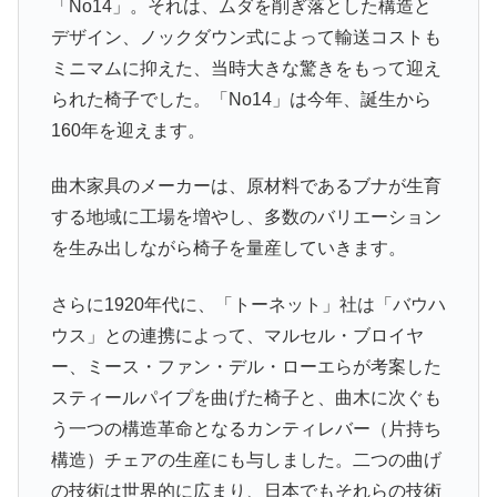
「No14」。それは、ムダを削ぎ落とした構造と
デザイン、ノックダウン式によって輸送コストも
ミニマムに抑えた、当時大きな驚きをもって迎え
られた椅子でした。「No14」は今年、誕生から
160年を迎えます。
曲木家具のメーカーは、原材料であるブナが生育
する地域に工場を増やし、多数のバリエーション
を生み出しながら椅子を量産していきます。
さらに1920年代に、「トーネット」社は「バウハ
ウス」との連携によって、マルセル・ブロイヤ
ー、ミース・ファン・デル・ローエらが考案した
スティールパイプを曲げた椅子と、曲木に次ぐも
う一つの構造革命となるカンティレバー（片持ち
構造）チェアの生産にも与しました。二つの曲げ
の技術は世界的に広まり、日本でもそれらの技術