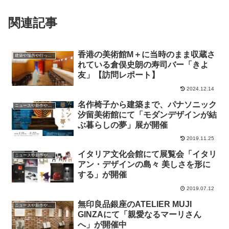
関連記事
香港の美術館M＋に当時のまま収蔵さ
建築や場所や行ったところ
れている倉俣史朗の寿司バー「きよ
友」【訪問レポート】
2024.12.14
名作椅子から建築まで、パナソニック
ニュースや新作やイベントの情報
汐留美術館にて「モダンデザインが結
ぶ暮らしの夢」展が開催
2019.11.25
イタリア文化会館にて展覧会「イタリ
ニュースや新作やイベントの情報
アン・デザインの島々 美しさを形に
する」が開催
2019.07.12
無印良品銀座のATELIER MUJI
ニュースや新作やイベントの情報
GINZAにて「親愛なるマーリさん
へ」が開催中