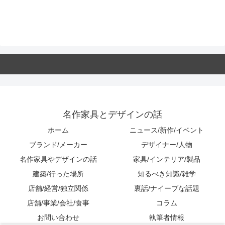
名作家具とデザインの話
ホーム
ニュース/新作/イベント
ブランド/メーカー
デザイナー/人物
名作家具やデザインの話
家具/インテリア/製品
建築/行った場所
知るべき知識/雑学
店舗/経営/独立関係
裏話/ナイーブな話題
店舗/事業/会社/食事
コラム
お問い合わせ
執筆者情報