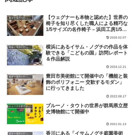
【ウェグナーも本物と認めた】世界の
建築や場所や行ったところ
椅子を知り尽くした職人による精巧な
1/5サイズの名作椅子 – 浜田工房1/5の
世界 –
2026.02.07
横浜にあるイサム・ノグチの作品を体
建築や場所や行ったところ
験できる「こどもの国」訪問レポート
＆作品解説
2024.12.21
豊田市美術館にて開催中の「機能と装
建築や場所や行ったところ
飾のポリフォニー 交歓するモダン」
に行ってきました
2022.08.17
ブルーノ・タウトの世界が群馬県立歴
ニュースや新作やイベントの情報
史博物館にて開催中
2021.01.13
香川にある「イサムノグチ庭園美術
建築や場所や行ったところ