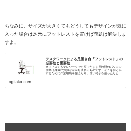
ちなみに、サイズが大きくてもどうしてもデザインが気に
入った場合は足元にフットレストを置けば問題は解決しま
すよ。
デスクワークによる足置き台「フットレスト」の
必要性と重要性
オフィスでもテレワークでも座ったまま長時間のパソコン
作業は身体に負担がかかり疲れるものです。そこを何とか
するために作業環境を整えたり、良い椅子を使ったりと工
夫するだけでなく、姿勢にまで気にする人が増えていま
す。そんななか座ったまま”自身の足...
ogitaka.com