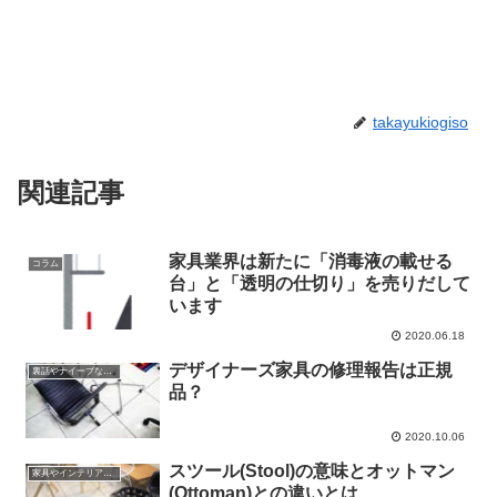
takayukiogiso
関連記事
家具業界は新たに「消毒液の載せる
コラム
台」と「透明の仕切り」を売りだして
います
2020.06.18
デザイナーズ家具の修理報告は正規
裏話やナイーブな話題
品？
2020.10.06
スツール(Stool)の意味とオットマン
家具やインテリアやプロダクトの話
(Ottoman)との違いとは