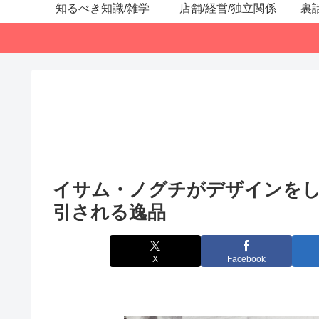
知るべき知識/雑学
店舗/経営/独立関係
裏
イサム・ノグチがデザインを
引される逸品
X
Facebook