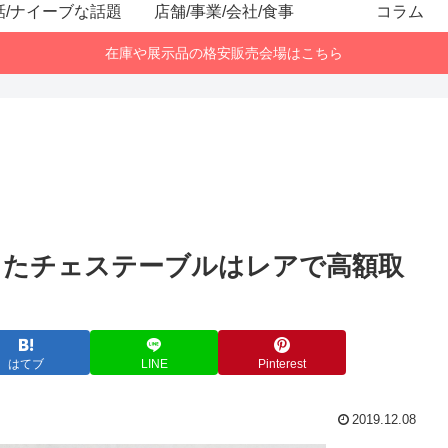
話/ナイーブな話題
店舗/事業/会社/食事
コラム
在庫や展示品の格安販売会場はこちら
したチェステーブルはレアで高額取
はてブ
LINE
Pinterest
2019.12.08