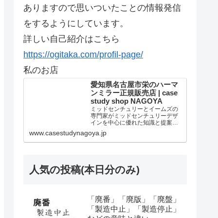
ありますので思いついたことの情報発信
をするようにしています。
詳しい自己紹介はこちら
https://ogitaka.com/profil-page/
私のお店
愛知県名古屋市栄のハーマ
ンミラー正規販売店 | case
study shop NAGOYA
ミッドセンチュリーとイームズの
専門家がミッドセンチュリーデザ
インを中心に優れた知識と提案を
しています。個人法人問わずアー
www.casestudynagoya.jp
ロンチェア リマスタードのご購入
は当店が最高です。愛知県名古屋
市のハーマンミラー正規販売代理
店。
人気の投稿(本日分のみ)
「廃番」「廃版」「廃盤」
「製造中止」「製造停止」