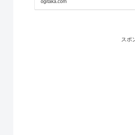
ogitaka.com
スポ