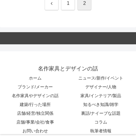
前
1
2
へ
名作家具とデザインの話
ホーム
ニュース/新作/イベント
ブランド/メーカー
デザイナー/人物
名作家具やデザインの話
家具/インテリア/製品
建築/行った場所
知るべき知識/雑学
店舗/経営/独立関係
裏話/ナイーブな話題
店舗/事業/会社/食事
コラム
お問い合わせ
執筆者情報