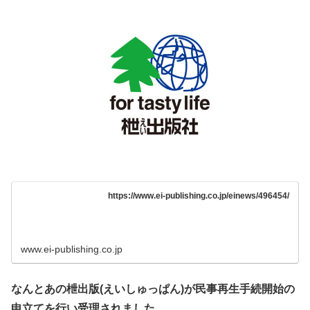
https://www.ei-publishing.co.jp/einews/496454/
www.ei-publishing.co.jp
なんとあの枻出版(えいしゅっぱん)が民事再生手続開始の
申立てを行い受理されました。