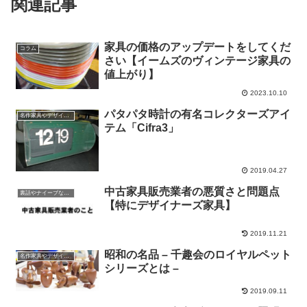
関連記事
家具の価格のアップデートをしてくだ
コラム
さい【イームズのヴィンテージ家具の
値上がり】
2023.10.10
パタパタ時計の有名コレクターズアイ
名作家具やデザインの話
テム「Cifra3」
2019.04.27
中古家具販売業者の悪質さと問題点
裏話やナイーブな話題
【特にデザイナーズ家具】
2019.11.21
昭和の名品 – 千趣会のロイヤルペット
名作家具やデザインの話
シリーズとは –
2019.09.11