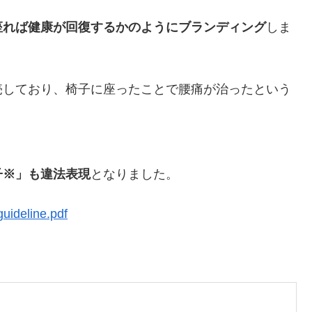
座れば健康が回復するかのようにブランディング
しま
売しており、椅子に座ったことで腰痛が治ったという
子※」も違法表現
となりました。
guideline.pdf