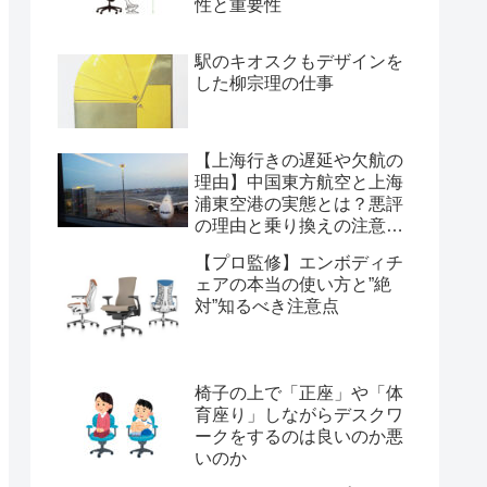
性と重要性
駅のキオスクもデザインを
した柳宗理の仕事
【上海行きの遅延や欠航の
理由】中国東方航空と上海
浦東空港の実態とは？悪評
の理由と乗り換えの注意点
を経験から解説
【プロ監修】エンボディチ
ェアの本当の使い方と”絶
対”知るべき注意点
椅子の上で「正座」や「体
育座り」しながらデスクワ
ークをするのは良いのか悪
いのか