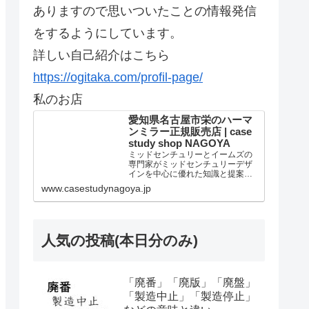
ありますので思いついたことの情報発信
をするようにしています。
詳しい自己紹介はこちら
https://ogitaka.com/profil-page/
私のお店
愛知県名古屋市栄のハーマ
ンミラー正規販売店 | case
study shop NAGOYA
ミッドセンチュリーとイームズの
専門家がミッドセンチュリーデザ
インを中心に優れた知識と提案を
しています。個人法人問わずアー
www.casestudynagoya.jp
ロンチェア リマスタードのご購入
は当店が最高です。愛知県名古屋
市のハーマンミラー正規販売代理
店。
人気の投稿(本日分のみ)
「廃番」「廃版」「廃盤」
「製造中止」「製造停止」