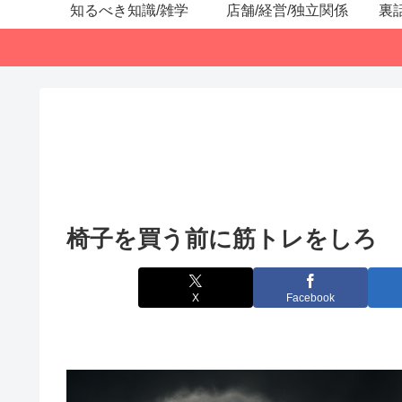
知るべき知識/雑学
店舗/経営/独立関係
裏
椅子を買う前に筋トレをしろ
X
Facebook