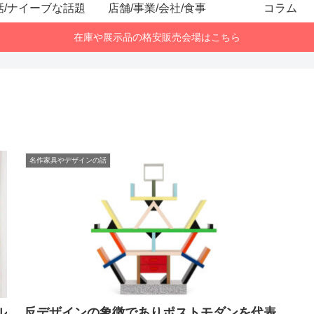
話/ナイーブな話題
店舗/事業/会社/食事
コラム
在庫や展示品の格安販売会場はこちら
名作家具やデザインの話
ル
反デザインの象徴でありポストモダンを代表