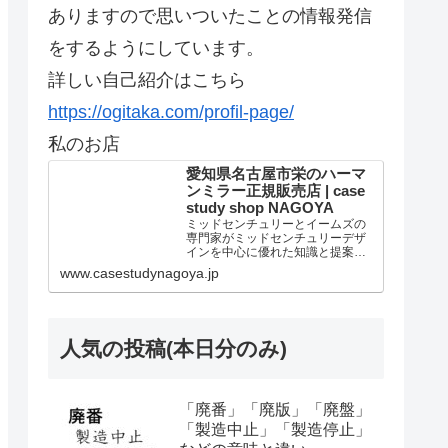
ありますので思いついたことの情報発信
をするようにしています。
詳しい自己紹介はこちら
https://ogitaka.com/profil-page/
私のお店
愛知県名古屋市栄のハーマ
ンミラー正規販売店 | case
study shop NAGOYA
ミッドセンチュリーとイームズの
専門家がミッドセンチュリーデザ
インを中心に優れた知識と提案を
しています。個人法人問わずアー
www.casestudynagoya.jp
ロンチェア リマスタードのご購入
は当店が最高です。愛知県名古屋
市のハーマンミラー正規販売代理
店。
人気の投稿(本日分のみ)
「廃番」「廃版」「廃盤」
「製造中止」「製造停止」