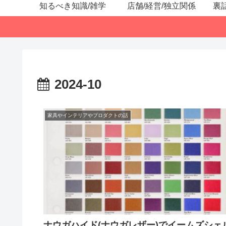
知るべき知識/雑学
店舗/経営/独立関係
裏
2024-10
家具やインテリアやプロダクトの話
ナウガハイド(ナウガレザー)でイームズシェ