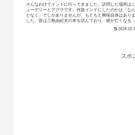
そんなわけでインドに行ってきました。訪問した場所は
ューデリーとアグラです。何故インドにしたのかは「な
となく」でしかありませんが、もともと興味自体はあり
した。昔は三島由紀夫の本を読んでおり、彼が亡くなる
に「インドには行ける者と行けない...
2024.10.
スポ